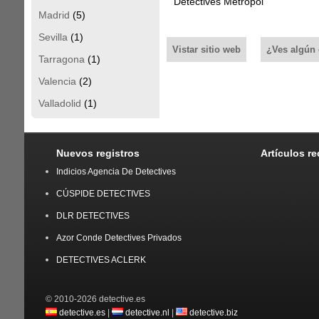
Detectives Metropol
Madrid
(5)
Sevilla
(1)
Vistar sitio web
¿Ves algún 
Tarragona
(1)
Valencia
(2)
Valladolid
(1)
Nuevos registros
Artículos r
Indicios Agencia De Detectives
CÚSPIDE DETECTIVES
DLR DETECTIVES
Azor Conde Detectives Privados
DETECTIVES ACLERK
© 2010-2026 detective.es
detective.es
|
detective.nl
|
detective.biz