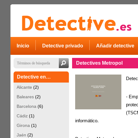
Inicio
Detective privado
Añadir detective
Detectives Metropol
Detective en…
Detec
Alicante
(2)
Baleares
(2)
- Emp
prote
Barcelona
(6)
(TSCM
Cádiz
(1)
informático.
Girona
(1)
Jaén
(2)