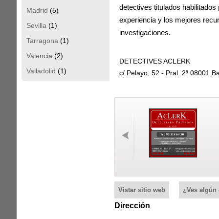
detectives titulados habilitados
Madrid
(5)
experiencia y los mejores recu
Sevilla
(1)
investigaciones.
Tarragona
(1)
Valencia
(2)
DETECTIVES ACLERK
Valladolid
(1)
c/ Pelayo, 52 - Pral. 2ª 08001 B
Vistar sitio web
¿Ves algún 
Dirección