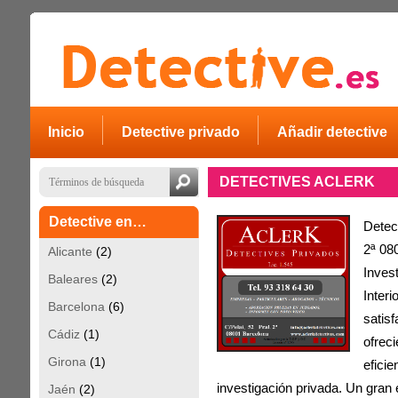
Inicio
Detective privado
Añadir detective
DETECTIVES ACLERK
Detective en…
Detec
2ª 08
Alicante
(2)
Invest
Baleares
(2)
Interi
Barcelona
(6)
satis
Cádiz
(1)
ofrec
Girona
(1)
eficie
investigación privada. Un gran 
Jaén
(2)