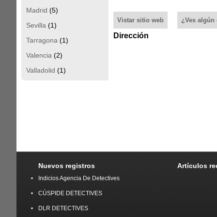
Madrid
(5)
Vistar sitio web
¿Ves algún 
Sevilla
(1)
Dirección
Tarragona
(1)
Valencia
(2)
Valladolid
(1)
Nuevos registros
Artículos r
Indicios Agencia De Detectives
CÚSPIDE DETECTIVES
DLR DETECTIVES