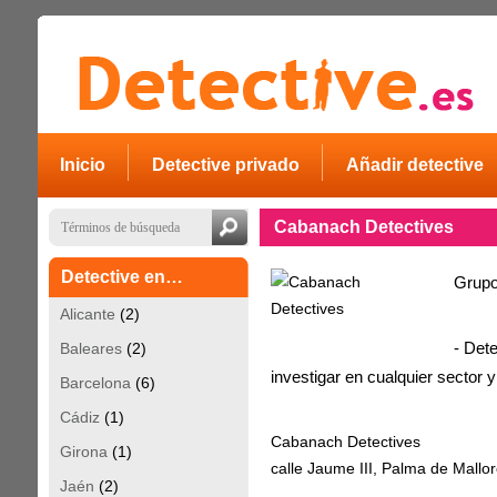
Inicio
Detective privado
Añadir detective
Cabanach Detectives
Detective en…
Grup
Alicante
(2)
Baleares
(2)
- Det
investigar en cualquier sector y
Barcelona
(6)
Cádiz
(1)
Cabanach Detectives
Girona
(1)
calle Jaume III, Palma de Mallo
Jaén
(2)